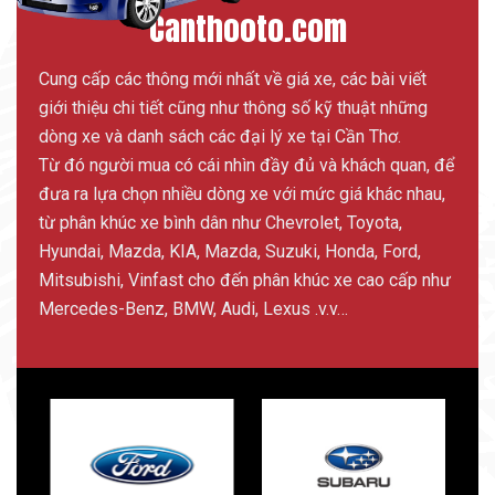
Canthooto.com
Cung cấp các thông mới nhất về giá xe, các bài viết
giới thiệu chi tiết cũng như thông số kỹ thuật những
dòng xe và danh sách các đại lý xe tại Cần Thơ.
Từ đó người mua có cái nhìn đầy đủ và khách quan, để
đưa ra lựa chọn nhiều dòng xe với mức giá khác nhau,
từ phân khúc xe bình dân như Chevrolet, Toyota,
Hyundai, Mazda, KIA, Mazda, Suzuki, Honda, Ford,
Mitsubishi, Vinfast cho đến phân khúc xe cao cấp như
Mercedes-Benz, BMW, Audi, Lexus .v.v…