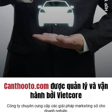
Canthooto.com
được quản lý và vận
Hợp tác với các ngân hàng cung cấp thông tin lãi suất mới
nhất, các gói hỗ trợ mua xe ô tô trả góp và các gói bảo
hành bởi
Vietcore
hiểm xe ô tô phù hợp với tình hình tài chính của người mua
xe
Công ty chuyên cung cấp các giải pháp marketing số cho
doanh nghiệp.