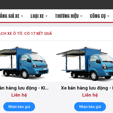
ẢNG GIÁ XE
LOẠI XE
THƯƠNG HIỆU
CÔNG CỤ
CH XE Ô TÔ: CÓ
17
KẾT QUẢ
án hàng lưu động - KIA
Xe bán hàng lưu động - 
K250
Frontier K200-BH1
Liên hệ
Liên hệ
Nhận báo giá
Nhận báo giá