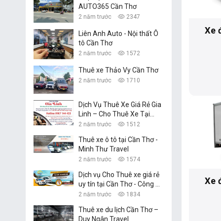
AUTO365 Cần Thơ
2 năm trước
2347
Xe 
Liên Anh Auto - Nội thất Ô
tô Cần Thơ
2 năm trước
1572
Thuê xe Thảo Vy Cần Thơ
2 năm trước
1710
Dịch Vụ Thuê Xe Giá Rẻ Gia
Linh – Cho Thuê Xe Tại
Cần Thơ
2 năm trước
1512
Thuê xe ô tô tại Cần Thơ -
Minh Thư Travel
2 năm trước
1574
Dịch vụ Cho Thuê xe giá rẻ
Xe 
uy tín tại Cần Thơ - Công Ty
TNHH Dịch Vụ Du Lịch
2 năm trước
1834
Nguyễn Linh
Thuê xe du lịch Cần Thơ –
Duy Ngân Travel