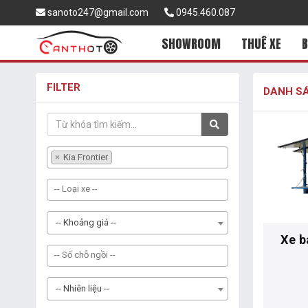
sanoto247@gmail.com
0945.460.087
SHOWROOM
THUÊ XE
B
FILTER
DANH SÁ
×
Kia Frontier
-- Khoảng giá --
Xe b
-- Nhiên liệu --