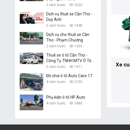
2 năm trước
2020
Dịch vụ thuê xe Cần Thơ -
Duy Anh
2 năm trước
1948
Dịch vụ cho thuê xe Cần
Thơ - Phạm Chưởng
2 năm trước
1430
Thuê xe ô tô Cần Thơ -
Công Ty TNHH MTV Ô Tô
Xe cu
Trường Dũng
2 năm trước
1911
Đồ chơi ô tô Auto Care 17
4 năm trước
2735
Phụ kiện ô tô HP Auto
4 năm trước
3480