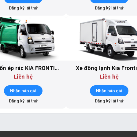
Đăng ký lái thử
Đăng ký lái thử
ốn ép rác KIA FRONTIER
Xe đông lạnh Kia Front
K250B
K250L - DL1
Liên hệ
Liên hệ
Nhận báo giá
Nhận báo giá
Đăng ký lái thử
Đăng ký lái thử