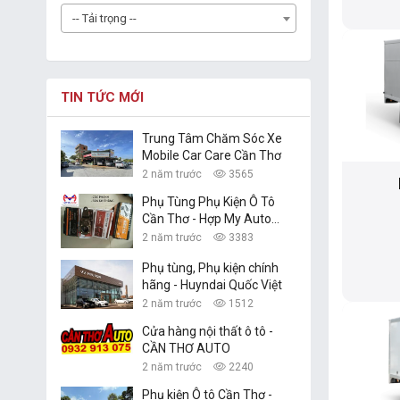
-- Tải trọng --
TIN TỨC MỚI
Trung Tâm Chăm Sóc Xe
Mobile Car Care Cần Thơ
2 năm trước
3565
Phụ Tùng Phụ Kiện Ô Tô
Cần Thơ - Hợp My Auto
Parts
2 năm trước
3383
Phụ tùng, Phụ kiện chính
hãng - Huyndai Quốc Việt
2 năm trước
1512
Cửa hàng nội thất ô tô -
CẦN THƠ AUTO
2 năm trước
2240
Phụ kiện Ô tô Cần Thơ -