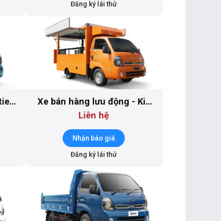
Đăng ký lái thử
tier
Xe bán hàng lưu động - Kia
Frontier K200-BH2
Liên hệ
Nhận báo giá
Đăng ký lái thử