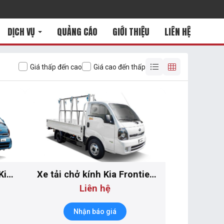
DỊCH VỤ
QUẢNG CÁO
GIỚI THIỆU
LIÊN HỆ
Giá thấp đến cao
Giá cao đến thấp
Kia
Xe tải chở kính Kia Frontier
K250
Liên hệ
Nhận báo giá