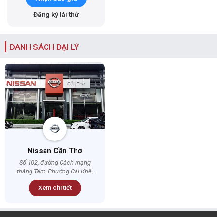
Đăng ký lái thử
DANH SÁCH ĐẠI LÝ
Nissan Cần Thơ
Số 102, đường Cách mạng
tháng Tám, Phường Cái Khế,
Quận Ninh Kiều, Thành phố Cần
Xem chi tiết
Thơ.