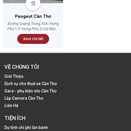
Peugeot Cần Thơ
Đường Quang Trung, KDC Hưng
Phú 1, P. Hưng Phú, Q.Cái Răng,,
Cần Thơ
Xem chi tiết
VỀ CHÚNG TÔI
Giới Thiệu
Dịch vụ cho thuê xe Cần Thơ
Gara - phụ kiện oto Cần Thơ
Lắp Camera Cần Thơ
Liên Hệ
TIỆN ÍCH
Dự tính chi phí lăn bánh