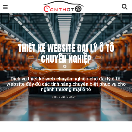
THIẾT KẾ WEBSITE ĐẠI LÝ Ô TÔ
CHUYÊN NGHIỆP
Dịch vụ thiết kế web chuyên nghiệp cho đại lý ô tô,
website đầy đủ các tính năng chuyên biệt phục vụ cho
ngành thương mại ô tô