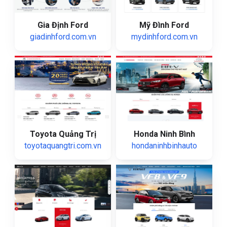
Gia Định Ford
Mỹ Đình Ford
giadinhford.com.vn
mydinhford.com.vn
Toyota Quảng Trị
Honda Ninh Bình
toyotaquangtri.com.vn
hondaninhbinhauto