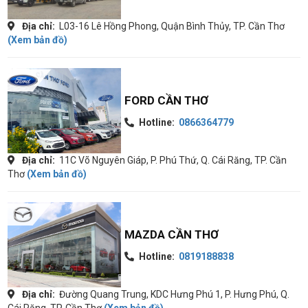
Địa chỉ:
L03-16 Lê Hồng Phong, Quận Bình Thủy, TP. Cần Thơ
(Xem bản đồ)
FORD CẦN THƠ
Hotline:
0866364779
Địa chỉ:
11C Võ Nguyên Giáp, P. Phú Thứ, Q. Cái Răng, TP. Cần
Thơ
(Xem bản đồ)
MAZDA CẦN THƠ
Hotline:
0819188838
Địa chỉ:
Đường Quang Trung, KDC Hưng Phú 1, P. Hưng Phú, Q.