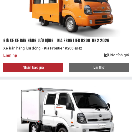
GIÁ XE XE BÁN HÀNG LƯU ĐỘNG - KIA FRONTIER K200-BH2 2026
Xe bán hàng lưu động - Kia Frontier K200-BH2
Ước tính giá
Liên hệ
Nhận báo giá
Lái thử