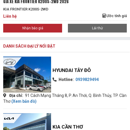
GIÁ XE KIA FRONTIER K200S-2WD 2026
KIA FRONTIER K200S-2WD
Ước tính giá
Liên hệ
Nhận báo giá
Lái thử
DANH SÁCH ĐẠI LÝ NỔI BẬT
HYUNDAI TÂY ĐÔ
Hotline:
0939829494
Địa chỉ:
91 Cách Mạng Tháng 8, P. An Thới, Q. Bình Thủy, TP. Cần
Thơ
(Xem bản đồ)
KIA CẦN THƠ