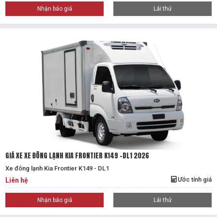
Nhận báo giá
Lái thử
GIÁ XE XE ĐÔNG LẠNH KIA FRONTIER K149 -DL1 2026
Xe đông lạnh Kia Frontier K149 - DL1
Ước tính giá
Liên hệ
Nhận báo giá
Lái thử