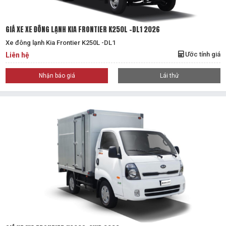
GIÁ XE XE ĐÔNG LẠNH KIA FRONTIER K250L -DL1 2026
Xe đông lạnh Kia Frontier K250L -DL1
Ước tính giá
Liên hệ
Nhận báo giá
Lái thử