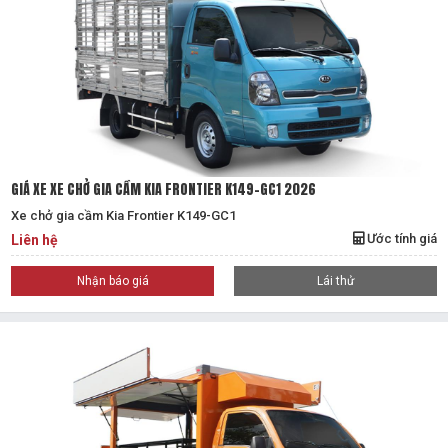
GIÁ XE XE CHỞ GIA CẦM KIA FRONTIER K149-GC1 2026
Xe chở gia cầm Kia Frontier K149-GC1
Ước tính giá
Liên hệ
Nhận báo giá
Lái thử