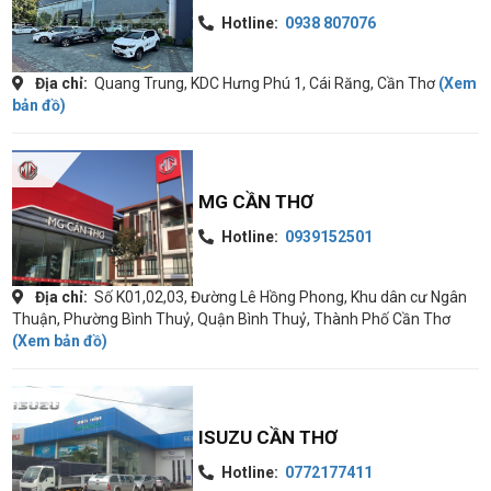
Hotline:
0938 807076
Địa chỉ:
Quang Trung, KDC Hưng Phú 1, Cái Răng, Cần Thơ
(Xem
bản đồ)
MG CẦN THƠ
Hotline:
0939152501
Địa chỉ:
Số K01,02,03, Đường Lê Hồng Phong, Khu dân cư Ngân
Thuận, Phường Bình Thuỷ, Quận Bình Thuỷ, Thành Phố Cần Thơ
(Xem bản đồ)
ISUZU CẦN THƠ
Hotline:
0772177411