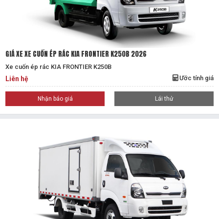
GIÁ XE XE CUỐN ÉP RÁC KIA FRONTIER K250B 2026
Xe cuốn ép rác KIA FRONTIER K250B
Ước tính giá
Liên hệ
Nhận báo giá
Lái thử