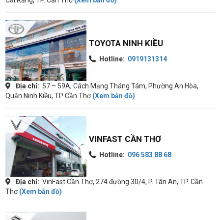
Cái Răng, TP. Cần Thơ
(Xem bản đồ)
TOYOTA NINH KIỀU
Hotline:
0919131314
Địa chỉ:
57 – 59A, Cách Mạng Tháng Tám, Phường An Hòa,
Quận Ninh Kiều, TP Cần Thơ
(Xem bản đồ)
VINFAST CẦN THƠ
Hotline:
096 583 88 68
Địa chỉ:
VinFast Cần Thơ, 274 đường 30/4, P. Tân An, TP. Cần
Thơ
(Xem bản đồ)