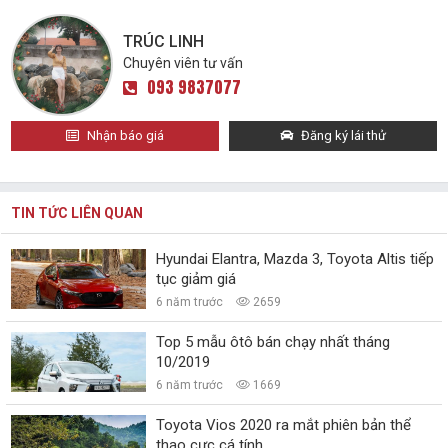
TRÚC LINH
Chuyên viên tư vấn
093 9837077
Nhận báo giá
Đăng ký lái thử
TIN TỨC LIÊN QUAN
Hyundai Elantra, Mazda 3, Toyota Altis tiếp
tục giảm giá
6 năm trước
2659
Top 5 mẫu ôtô bán chạy nhất tháng
10/2019
6 năm trước
1669
Toyota Vios 2020 ra mắt phiên bản thể
thao cực cá tính