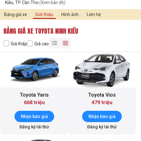
Kiều, TP Cần Thơ
(Xem bản đồ)
Bảng giá xe
Giới thiệu
Hình ảnh
Liên hệ
BẢNG GIÁ XE TOYOTA NINH KIỀU
Giá thấp
Giá cao
Toyota Yaris
Toyota Vios
668 triệu
479 triệu
Nhận báo giá
Nhận báo giá
Đăng ký lái thử
Đăng ký lái thử