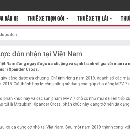
A BÁN XE
THUÊ XE TRỌN GÓI
THUÊ XE TỰ LÁI
THU
ược đón...
ợc đón nhận tại Việt Nam
iệt Nam đang ngày được ưa chuộng và cạnh tranh về giá với màn ra 
ubishi Xpander Cross.
ngày càng được ưa chuộng. Chỉ tính riêng năm 2019, doanh số các mẫ
i 2018. Giá thành hợp lý, công năng sử dụng cao giúp cho dòng MPV 7 
o phân khúc này và các sản phẩm MPV 7 chỗ cỡ nhỏ mới đã liên tiếp xuấ
ắp tới là Mitsubishi Xpander Cross, phân khúc này đang trở nên đa dạng 
ưu xe đa dụng cỡ nhỏ tại Việt Nam. Sau một năm 2019 thành công, vớ