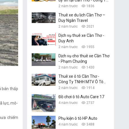
TNHH Dịch Vụ Du Lịch
2 năm trước
1836
Nguyễn Linh
Thuê xe du lịch Cần Thơ –
Duy Ngân Travel
2 năm trước
2021
Dịch vụ thuê xe Cần Thơ -
Duy Anh
2 năm trước
1955
Dịch vụ cho thuê xe Cần Thơ
- Phạm Chưởng
2 năm trước
1430
Thuê xe ô tô Cần Thơ -
Công Ty TNHH MTV Ô Tô
Trường Dũng
2 năm trước
1914
á bán thấp
Đồ chơi ô tô Auto Care 17
ã lực, mô-
4 năm trước
2737
chưa chiếm
Phụ kiện ô tô HP Auto
4 năm trước
3488