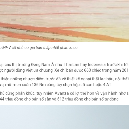
ẫu MPV cỡ nhỏ có giá bán thấp nhất phân khúc.
ại các thị trường Đông Nam Á như Thái Lan hay Indonesia trước khi tới
ược người dùng Việt ưa chuộng. Xe chỉ bán được 663 chiếc trong năm 201
iện những nhược điểm trước đó về thiết kế ngoại thất lạc hậu, nội thất 
 lực, mô-men xoắn 136 Nm cùng tùy chọn hộp số sàn hoặc 4 AT.
thủ cùng phân khúc, tuy nhiên Avanza có lợi thế hơn về vận hành nhờ 
44 triệu đồng cho bản số sàn và 612 triệu đồng cho bản số tự động.