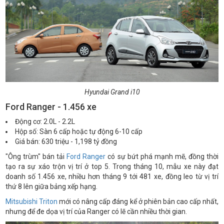
Hyundai Grand i10
Ford Ranger - 1.456 xe
Động cơ: 2.0L - 2.2L
Hộp số: Sàn 6 cấp hoặc tự động 6-10 cấp
Giá bán: 630 triệu - 1,198 tỷ đồng
"Ông trùm" bán tải
Ford Ranger
có sự bứt phá mạnh mẽ, đồng thời
tạo ra sự xáo trộn vị trí ở top 5. Trong tháng 10, mẫu xe này đạt
doanh số 1.456 xe, nhiều hơn tháng 9 tới 481 xe, đồng leo từ vị trí
thứ 8 lên giữa bảng xếp hạng.
Mitsubishi Triton
mới có nâng cấp đáng kể ở phiên bản cao cấp nhất,
nhưng để đe dọa vị trí của Ranger có lẽ cần nhiều thời gian.