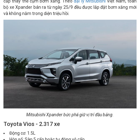
cấp thay thế cụm bơm xăng. Theo
đại lý Mitsubishi
Việt Nam, toàn
bộ xe Xpander bán ra từ ngày 25/9 đều được lắp đặt bơm xăng mới
và không nằm trong diện triệu hồi.
Mitsubishi Xpander bức phá giữ vị trí đầu bảng.
Toyota Vios - 2.317 xe
Động cơ: 1.5L
Hộp số: Sàn 5 cấp hoặc tự động vô cấp