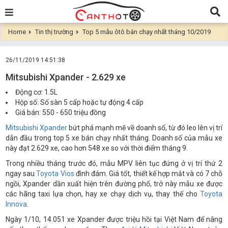
Home
Tin thị trường
Top 5 mẫu ôtô bán chạy nhất tháng 10/2019
26/11/2019 14:51:38
Mitsubishi Xpander - 2.629 xe
Động cơ: 1.5L
Hộp số: Số sàn 5 cấp hoặc tự động 4 cấp
Giá bán: 550 - 650 triệu đồng
Mitsubishi Xpander
bứt phá mạnh mẽ về doanh số, từ đó leo lên vị trí
dẫn đầu trong top 5 xe bán chạy nhất tháng. Doanh số của mẫu xe
này đạt 2.629 xe, cao hơn 548 xe so với thời điểm tháng 9.
Trong nhiều tháng trước đó, mẫu MPV liên tục đứng ở vị trí thứ 2
ngay sau
Toyota Vios
đình đám. Giá tốt, thiết kế hợp mắt và có 7 chỗ
ngồi, Xpander dần xuất hiện trên đường phố, trở này mẫu xe được
các hãng taxi lựa chọn, hay xe chạy dịch vụ, thay thế cho
Toyota
Innova
.
Ngày 1/10, 14.051 xe Xpander được triệu hồi tại Việt Nam để nâng