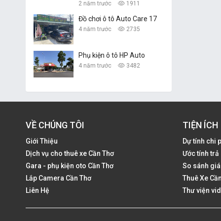
Trường Dũng
2 năm trước
1911
Đồ chơi ô tô Auto Care 17
4 năm trước
2735
Phụ kiện ô tô HP Auto
4 năm trước
3482
VỀ CHÚNG TÔI
TIỆN ÍCH
Giới Thiệu
Dự tính chi 
Dịch vụ cho thuê xe Cần Thơ
Ước tính tr
Gara - phụ kiện oto Cần Thơ
So sánh giá
Lắp Camera Cần Thơ
Thuê Xe Cần
Liên Hệ
Thư viện vi