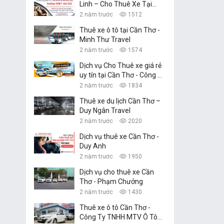
Linh – Cho Thuê Xe Tại
Cần Thơ
2 năm trước
1512
Thuê xe ô tô tại Cần Thơ -
Minh Thư Travel
2 năm trước
1574
Dịch vụ Cho Thuê xe giá rẻ
uy tín tại Cần Thơ - Công Ty
TNHH Dịch Vụ Du Lịch
2 năm trước
1834
Nguyễn Linh
Thuê xe du lịch Cần Thơ –
Duy Ngân Travel
2 năm trước
2020
Dịch vụ thuê xe Cần Thơ -
Duy Anh
2 năm trước
1950
Dịch vụ cho thuê xe Cần
Thơ - Phạm Chưởng
2 năm trước
1430
Thuê xe ô tô Cần Thơ -
Công Ty TNHH MTV Ô Tô