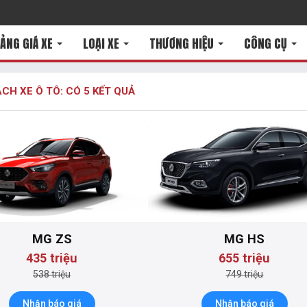
ẢNG GIÁ XE
LOẠI XE
THƯƠNG HIỆU
CÔNG CỤ
CH XE Ô TÔ: CÓ
5
KẾT QUẢ
MG ZS
MG HS
435 triệu
655 triệu
538 triệu
749 triệu
Nhận báo giá
Nhận báo giá