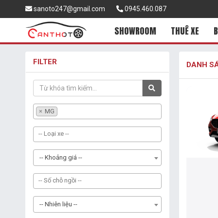
sanoto247@gmail.com
0945.460.087
SHOWROOM
THUÊ XE
B
FILTER
DANH SÁ
×
MG
-- Khoảng giá --
-- Nhiên liệu --