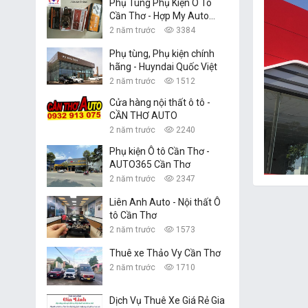
Phụ Tùng Phụ Kiện Ô Tô
Cần Thơ - Hợp My Auto
Parts
2 năm trước
3384
Phụ tùng, Phụ kiện chính
hãng - Huyndai Quốc Việt
2 năm trước
1512
Cửa hàng nội thất ô tô -
CẦN THƠ AUTO
2 năm trước
2240
Phụ kiện Ô tô Cần Thơ -
AUTO365 Cần Thơ
2 năm trước
2347
Liên Anh Auto - Nội thất Ô
tô Cần Thơ
2 năm trước
1573
Thuê xe Thảo Vy Cần Thơ
2 năm trước
1710
Dịch Vụ Thuê Xe Giá Rẻ Gia