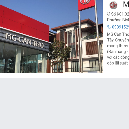
M
Số K01,02
Phường Bìn
0939152
MG Cần Thơ,
Tây. Chuyên
mang thương
(Bán hàng - 
với các dòn
góp lãi suất