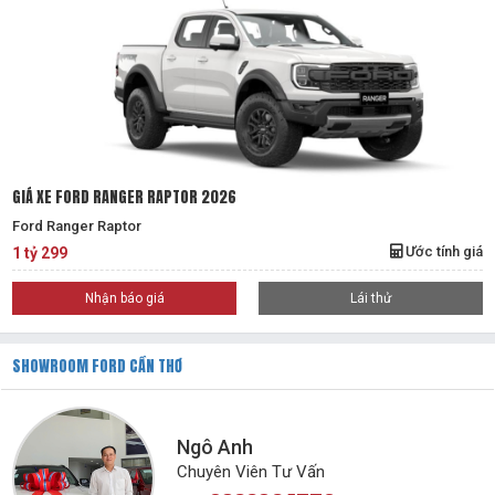
GIÁ XE FORD RANGER RAPTOR 2026
Ford Ranger Raptor
Ước tính giá
1 tỷ 299
Nhận báo giá
Lái thử
SHOWROOM FORD CẦN THƠ
Ngô Anh
Chuyên Viên Tư Vấn