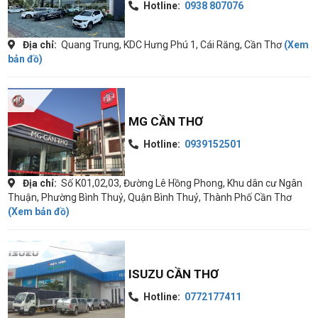
Hotline:
0938 807076
Địa chỉ:
Quang Trung, KDC Hưng Phú 1, Cái Răng, Cần Thơ
(Xem
bản đồ)
MG CẦN THƠ
Hotline:
0939152501
Địa chỉ:
Số K01,02,03, Đường Lê Hồng Phong, Khu dân cư Ngân
Thuận, Phường Bình Thuỷ, Quận Bình Thuỷ, Thành Phố Cần Thơ
(Xem bản đồ)
ISUZU CẦN THƠ
Hotline:
0772177411