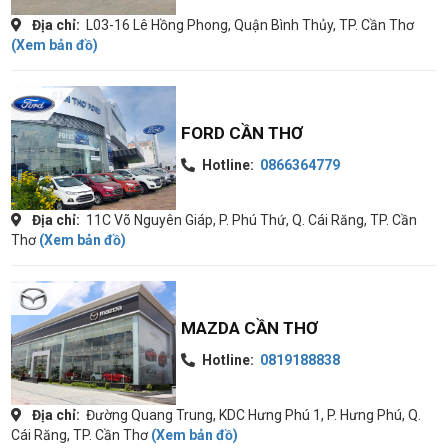
Địa chỉ:
L03-16 Lê Hồng Phong, Quận Bình Thủy, TP. Cần Thơ
(Xem bản đồ)
FORD CẦN THƠ
Hotline:
0866364779
Địa chỉ:
11C Võ Nguyên Giáp, P. Phú Thứ, Q. Cái Răng, TP. Cần
Thơ
(Xem bản đồ)
MAZDA CẦN THƠ
Hotline:
0819188838
Địa chỉ:
Đường Quang Trung, KDC Hưng Phú 1, P. Hưng Phú, Q.
Cái Răng, TP. Cần Thơ
(Xem bản đồ)