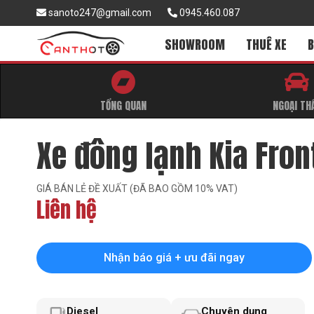
sanoto247@gmail.com
0945.460.087
SHOWROOM
THUÊ XE
B
TỔNG QUAN
NGOẠI TH
Xe đông lạnh Kia Front
GIÁ BÁN LẺ ĐỀ XUẤT (ĐÃ BAO GỒM 10% VAT)
Liên hệ
Nhận báo giá + ưu đãi ngay
Diesel
Chuyên dụng