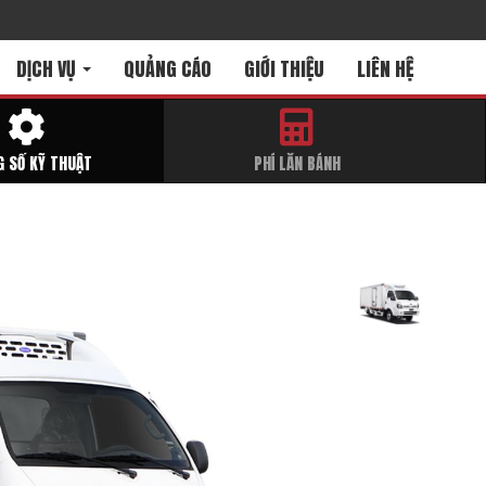
DỊCH VỤ
QUẢNG CÁO
GIỚI THIỆU
LIÊN HỆ
 SỐ KỸ THUẬT
PHÍ LĂN BÁNH