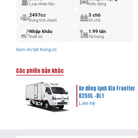
Loại nhiên liệu
Kiểu dáng
2497cc
3 chỗ
Dung tích xilanh
Số chỗ
Nhập khẩu
1.99 tấn
Xuất xứ
Tải trọng
Xem chi tiết thông số
Các phiên bản khác
Xe đông lạnh Kia Frontier
K250L -DL1
Liên hệ