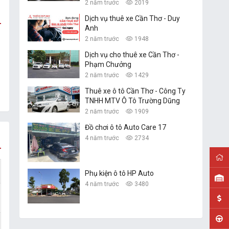
2 năm trước
2019
Dịch vụ thuê xe Cần Thơ - Duy
Anh
2 năm trước
1948
Dịch vụ cho thuê xe Cần Thơ -
Phạm Chưởng
2 năm trước
1429
Thuê xe ô tô Cần Thơ - Công Ty
TNHH MTV Ô Tô Trường Dũng
2 năm trước
1909
Đồ chơi ô tô Auto Care 17
4 năm trước
2734
Phụ kiện ô tô HP Auto
4 năm trước
3480