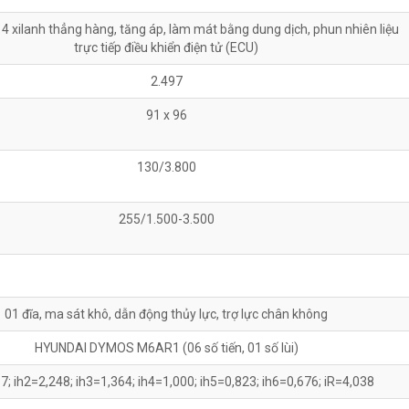
ỳ, 4 xilanh thẳng hàng, tăng áp, làm mát bằng dung dịch, phun nhiên liệu
trực tiếp điều khiển điện tử (ECU)
2.497
91 x 96
130/3.800
255/1.500-3.500
01 đĩa, ma sát khô, dẫn động thủy lực, trợ lực chân không
HYUNDAI DYMOS M6AR1 (06 số tiến, 01 số lùi)
7; ih2=2,248; ih3=1,364; ih4=1,000; ih5=0,823; ih6=0,676; iR=4,038