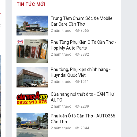
TIN TỨC MỚI
Trung Tâm Chăm Sóc Xe Mobile
Car Care Cần Thơ
t
2 năm trước
3565
Phụ Tùng Phụ Kiện Ô Tô Cần Thơ -
Hợp My Auto Parts
2 năm trước
3382
Phụ tùng, Phụ kiện chính hãng -
Huyndai Quốc Việt
2 năm trước
1511
Cửa hàng nội thất ô tô - CẦN THƠ
AUTO
2 năm trước
2239
Phụ kiện Ô tô Cần Thơ - AUTO365
Cần Thơ
2 năm trước
2344