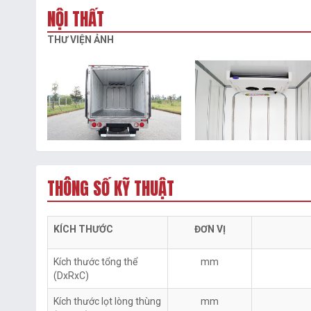
NỘI THẤT
THƯ VIỆN ẢNH
THÔNG SỐ KỸ THUẬT
KÍCH THƯỚC
ĐƠN VỊ
Kích thước tổng thể
mm
(DxRxC)
Kích thước lọt lòng thùng
mm