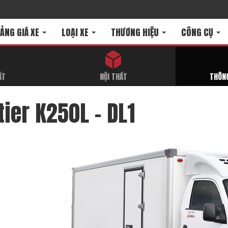
ẢNG GIÁ XE
LOẠI XE
THƯƠNG HIỆU
CÔNG CỤ
ẤT
NỘI THẤT
THÔNG
ier K250L - DL1