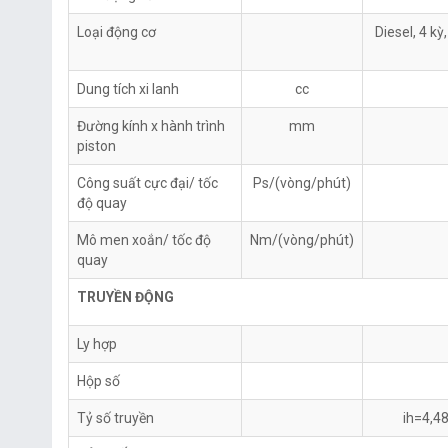
Loại động cơ
Diesel, 4 k
Dung tích xi lanh
cc
Đường kính x hành trình
mm
piston
Công suất cực đại/ tốc
Ps/(vòng/phút)
độ quay
Mô men xoắn/ tốc độ
Nm/(vòng/phút)
quay
TRUYỀN ĐỘNG
Ly hợp
Hộp số
Tỷ số truyền
ih=4,48