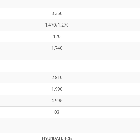
3.350
1.470/1.270
170
1.740
2.810
1.990
4.995
03
HYUNDAI D4CB