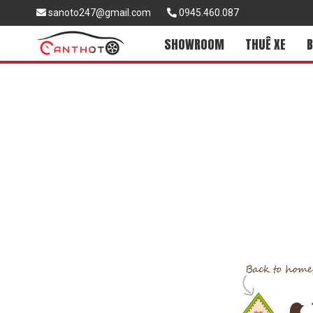
sanoto247@gmail.com
0945.460.087
SHOWROOM
THUÊ XE
B