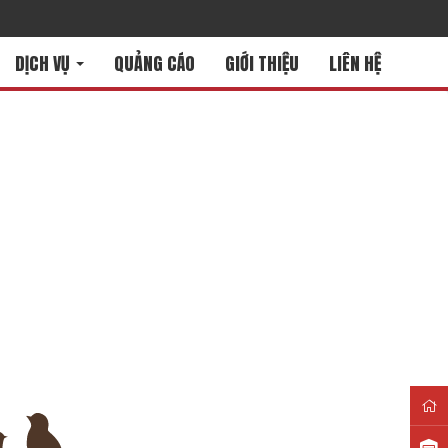
DỊCH VỤ
QUẢNG CÁO
GIỚI THIỆU
LIÊN HỆ