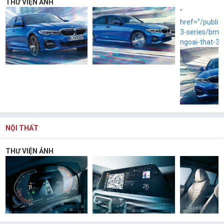
THƯ VIỆN ẢNH
"
href="/publi
3-series/bmw
ngoai-that-3.
NỘI THẤT
THƯ VIỆN ẢNH