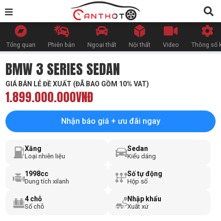
Tổng quan
Phiên bản
Ngoại thất
Nội thất
Video
Thông số k
BMW 3 SERIES SEDAN
GIÁ BÁN LẺ ĐỀ XUẤT (ĐÃ BAO GỒM 10% VAT)
1.899.000.000VNĐ
Nhận báo giá + ưu đãi ngay
Xăng
Sedan
Loại nhiên liệu
Kiểu dáng
1998cc
Số tự động
Dung tích xilanh
Hộp số
4 chỗ
Nhập khẩu
Số chỗ
Xuất xứ