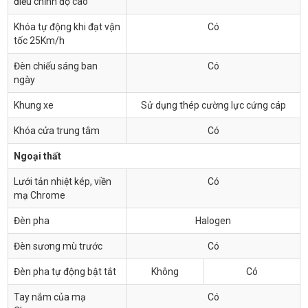
điều chỉnh độ cao
Khóa tự động khi đạt vận
Có
tốc 25Km/h
Đèn chiếu sáng ban
Có
ngày
Khung xe
Sử dụng thép cường lực cứng cáp
Khóa cửa trung tâm
Có
Ngoại thất
Lưới tản nhiệt kép, viền
Có
mạ Chrome
Đèn pha
Halogen
Đèn sương mù trước
Có
Đèn pha tự động bật tắt
Không
Có
Tay nắm của mạ
Có