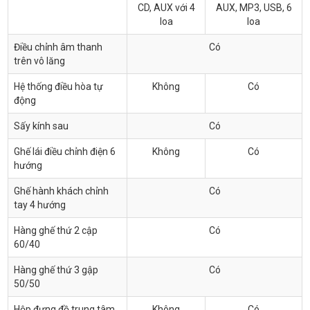
CD, AUX với 4
AUX, MP3, USB, 6
loa
loa
Điều chỉnh âm thanh
Có
trên vô lăng
Hệ thống điều hòa tự
Không
Có
động
Sấy kính sau
Có
Ghế lái điều chỉnh điện 6
Không
Có
hướng
Ghế hành khách chỉnh
Có
tay 4 hướng
Hàng ghế thứ 2 cập
Có
60/40
Hàng ghế thứ 3 gập
Có
50/50
Hộp đựng đồ trung tâm
Không
Có