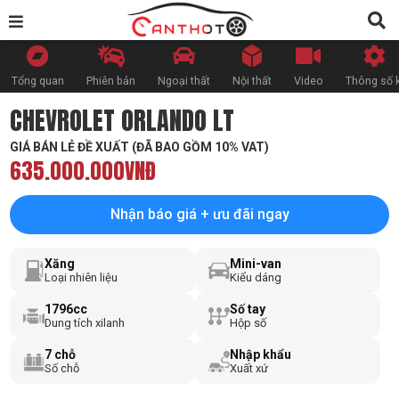
Tổng quan
Phiên bản
Ngoại thất
Nội thất
Video
Thông số k
CHEVROLET ORLANDO LT
GIÁ BÁN LẺ ĐỀ XUẤT (ĐÃ BAO GỒM 10% VAT)
635.000.000VNĐ
Nhận báo giá + ưu đãi ngay
Xăng
Mini-van
Loại nhiên liệu
Kiểu dáng
1796cc
Số tay
Dung tích xilanh
Hộp số
7 chỗ
Nhập khẩu
Số chỗ
Xuất xứ