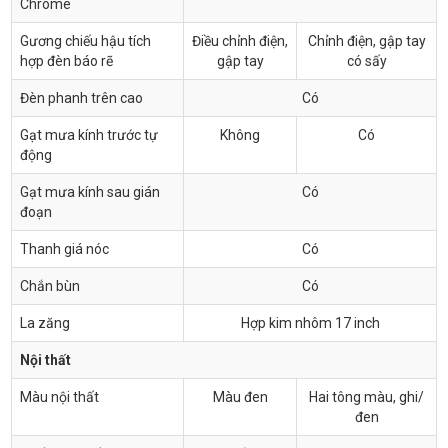
Chrome
Gương chiếu hậu tích
Điều chỉnh điện,
Chỉnh điện, gập tay
hợp đèn báo rẽ
gập tay
có sấy
Đèn phanh trên cao
Có
Gạt mưa kính trước tự
Không
Có
động
Gạt mưa kính sau gián
Có
đoạn
Thanh giá nóc
Có
Chắn bùn
Có
La zăng
Hợp kim nhôm 17 inch
Nội thất
Màu nội thất
Màu đen
Hai tông màu, ghi/
đen