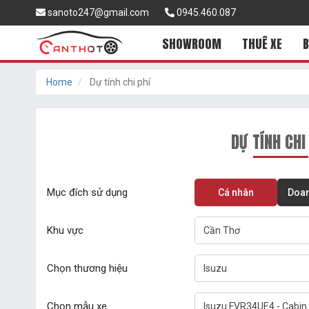
sanoto247@gmail.com
0945.460.087
SHOWROOM
THUÊ XE
B
Home
Dự tính chi phí
DỰ TÍNH CHI
Mục đích sử dụng
Cá nhân
Doan
Khu vực
Cần Thơ
Chọn thương hiệu
Isuzu
Chọn mẫu xe
Isuzu FVR34UE4 - Cabin 