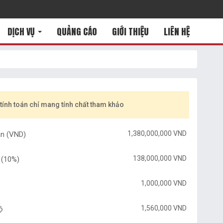
DỊCH VỤ
QUẢNG CÁO
GIỚI THIỆU
LIÊN HỆ
tính toán chỉ mang tính chất tham khảo
1,380,000,000 VND
n (VND)
138,000,000 VND
 (
10%
)
1,000,000 VND
1,560,000 VND
ộ