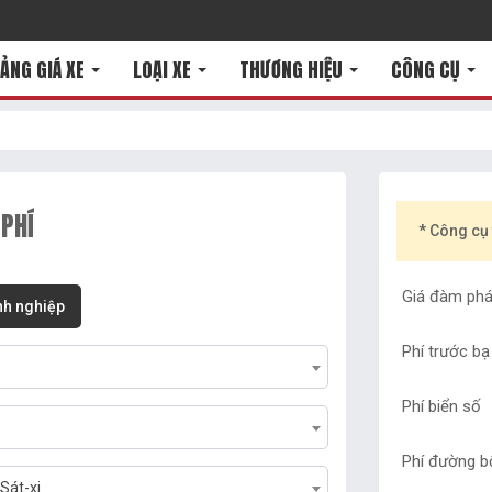
ẢNG GIÁ XE
LOẠI XE
THƯƠNG HIỆU
CÔNG CỤ
 PHÍ
* Công cụ 
Giá đàm phá
h nghiệp
Phí trước bạ
Phí biển số
Phí đường b
Sát-xi