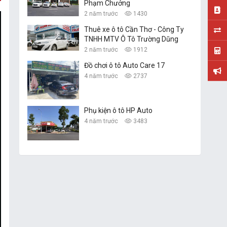
Phạm Chưởng
2 năm trước
1430
Thuê xe ô tô Cần Thơ - Công Ty
TNHH MTV Ô Tô Trường Dũng
2 năm trước
1912
Đồ chơi ô tô Auto Care 17
4 năm trước
2737
Phụ kiện ô tô HP Auto
4 năm trước
3483