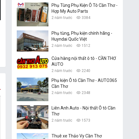
Phụ Tùng Phụ Kiện Ô Tô Cần Thơ -
Hợp My Auto Parts
2 năm trước
3384
Phụ tùng, Phụ kiện chính hãng -
Huyndai Quốc Việt
2 năm trước
1512
Cửa hàng nội thất ô tô - CẦN THƠ
AUTO
2 năm trước
2240
Phụ kiện Ô tô Cần Thơ - AUTO365
Cần Thơ
2 năm trước
2348
Liên Anh Auto - Nội thất Ô tô Cần
Thơ
2 năm trước
1573
Thuê xe Thảo Vy Cần Thơ