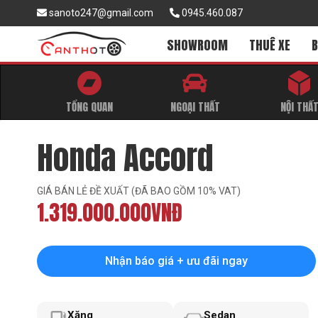
sanoto247@gmail.com
0945.460.087
SHOWROOM
THUÊ XE
B
TỔNG QUAN
NGOẠI THẤT
NỘI THẤ
Honda Accord
GIÁ BÁN LẺ ĐỀ XUẤT (ĐÃ BAO GỒM 10% VAT)
1.319.000.000VNĐ
Nhận báo giá + ưu đãi ngay
Xăng
Sedan