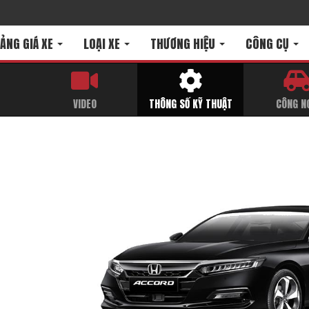
ẢNG GIÁ XE
LOẠI XE
THƯƠNG HIỆU
CÔNG CỤ
T
VIDEO
THÔNG SỐ KỸ THUẬT
CÔNG N