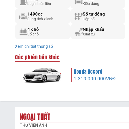
Loại nhiên liệu
Kiểu dáng
1498cc
Số tự động
Dung tích xilanh
Hộp số
4 chỗ
Nhập khẩu
Số chỗ
Xuất xứ
Xem chi tiết thông số
Các phiên bản khác
Honda Accord
1.319.000.000VNĐ
NGOẠI THẤT
THƯ VIỆN ẢNH