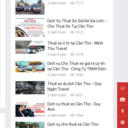
2 năm trước
1713
Dịch Vụ Thuê Xe Giá Rẻ Gia Linh –
Cho Thuê Xe Tại Cần Thơ
2 năm trước
1512
Thuê xe ô tô tại Cần Thơ - Minh
Thư Travel
2 năm trước
1574
Dịch vụ Cho Thuê xe giá rẻ uy tín
tại Cần Thơ - Công Ty TNHH Dịch
Vụ Du Lịch Nguyễn Linh
2 năm trước
1834
Thuê xe du lịch Cần Thơ – Duy
Ngân Travel
2 năm trước
2021
Dịch vụ thuê xe Cần Thơ - Duy
Anh
2 năm trước
1954
Dịch vụ cho thuê xe Cần Thơ -