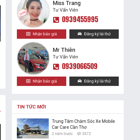
Miss Trang
Tư Vấn Viên
0939455995
Nhận báo giá
Đăng ký lái thử
Mr Thiên
Tư Vấn Viên
0939066509
Nhận báo giá
Đăng ký lái thử
TIN TỨC MỚI
Trung Tâm Chăm Sóc Xe Mobile
Car Care Cần Thơ
2 năm trước
3572