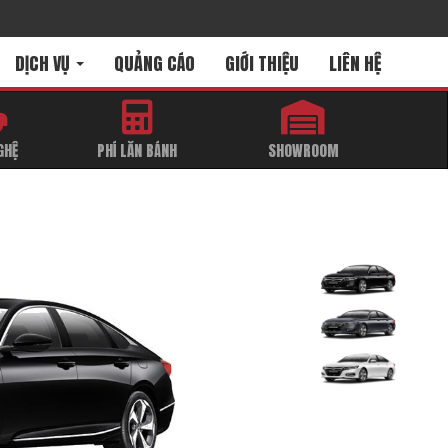
DỊCH VỤ
QUẢNG CÁO
GIỚI THIỆU
LIÊN HỆ
GHỆ
PHÍ LĂN BÁNH
SHOWROOM