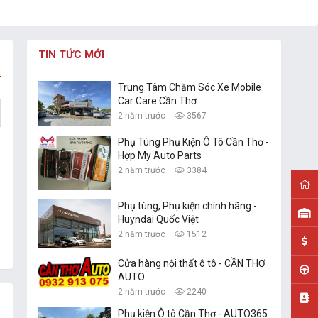
TIN TỨC MỚI
Trung Tâm Chăm Sóc Xe Mobile
Car Care Cần Thơ
2 năm trước
3567
Phụ Tùng Phụ Kiện Ô Tô Cần Thơ -
Hợp My Auto Parts
2 năm trước
3384
Phụ tùng, Phụ kiện chính hãng -
Huyndai Quốc Việt
2 năm trước
1512
Cửa hàng nội thất ô tô - CẦN THƠ
AUTO
2 năm trước
2240
Phụ kiện Ô tô Cần Thơ - AUTO365