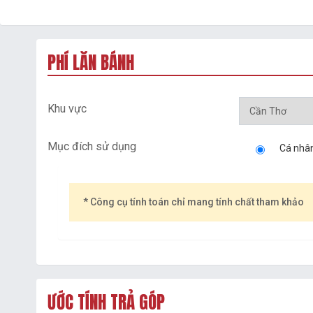
PHÍ LĂN BÁNH
Khu vực
Mục đích sử dụng
Cá nhâ
* Công cụ tính toán chỉ mang tính chất tham khảo
ƯỚC TÍNH TRẢ GÓP