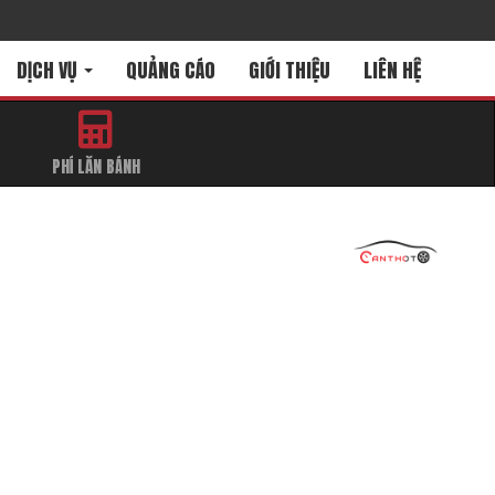
DỊCH VỤ
QUẢNG CÁO
GIỚI THIỆU
LIÊN HỆ
PHÍ LĂN BÁNH