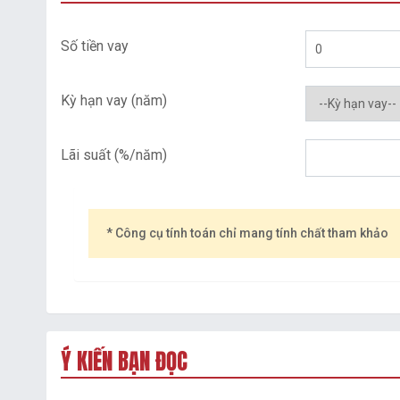
Số tiền vay
Kỳ hạn vay (năm)
Lãi suất (%/năm)
* Công cụ tính toán chỉ mang tính chất tham khảo
Ý KIẾN BẠN ĐỌC