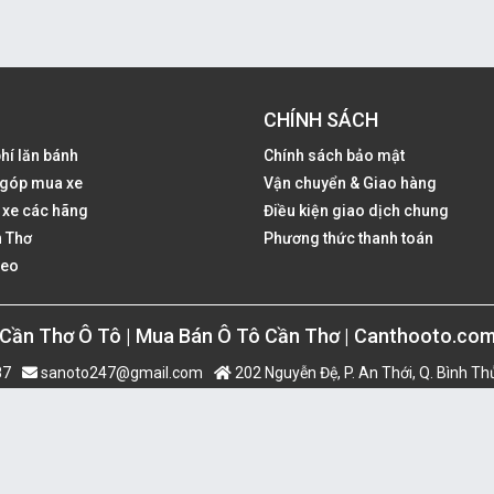
CHÍNH SÁCH
phí lăn bánh
Chính sách bảo mật
ả góp mua xe
Vận chuyển & Giao hàng
 xe các hãng
Điều kiện giao dịch chung
 Thơ
Phương thức thanh toán
deo
Cần Thơ Ô Tô | Mua Bán Ô Tô Cần Thơ | Canthooto.co
87
sanoto247@gmail.com
202 Nguyễn Đệ, P. An Thới, Q. Bình Th
n lý bởi Công Ty CP Công Nghệ Truyền Thông Vietcore - MST: 180177