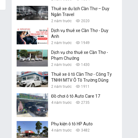
Thuê xe du lịch Cần Thơ – Duy
Ngân Travel
2 năm trước
2020
Dịch vụ thuê xe Cần Thơ - Duy
Anh
2 năm trước
1949
Dịch vụ cho thuê xe Cần Thơ -
Phạm Chưởng
2 năm trước
1430
Thuê xe ô tô Cần Thơ - Công Ty
TNHH MTV Ô Tô Trường Dũng
2 năm trước
1911
Đồ chơi ô tô Auto Care 17
4 năm trước
2735
Phụ kiện ô tô HP Auto
4 năm trước
3482