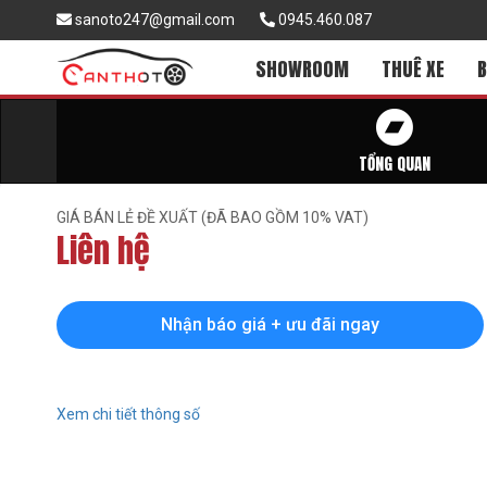
sanoto247@gmail.com
0945.460.087
SHOWROOM
THUÊ XE
B
TỔNG QUAN
GIÁ BÁN LẺ ĐỀ XUẤT (ĐÃ BAO GỒM 10% VAT)
Liên hệ
Nhận báo giá + ưu đãi ngay
Xem chi tiết thông số