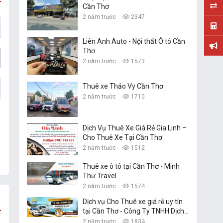
Cần Thơ
2 năm trước
2347
Liên Anh Auto - Nội thất Ô tô Cần
Thơ
2 năm trước
1573
Thuê xe Thảo Vy Cần Thơ
2 năm trước
1710
Dịch Vụ Thuê Xe Giá Rẻ Gia Linh –
Cho Thuê Xe Tại Cần Thơ
2 năm trước
1512
Thuê xe ô tô tại Cần Thơ - Minh
Thư Travel
2 năm trước
1574
Dịch vụ Cho Thuê xe giá rẻ uy tín
tại Cần Thơ - Công Ty TNHH Dịch
Vụ Du Lịch Nguyễn Linh
2 năm trước
1834