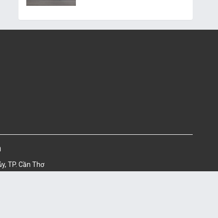
m
ủy, TP. Cần Thơ
4367