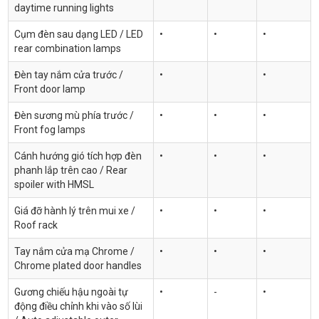
daytime running lights
Cụm đèn sau dạng LED / LED
•
•
•
rear combination lamps
Đèn tay nắm cửa trước /
•
•
Front door lamp
Đèn sương mù phía trước /
•
•
•
Front fog lamps
Cánh hướng gió tích hợp đèn
•
•
•
phanh lắp trên cao / Rear
spoiler with HMSL
Giá đỡ hành lý trên mui xe /
•
•
•
Roof rack
Tay nắm cửa mạ Chrome /
•
•
•
Chrome plated door handles
Gương chiếu hậu ngoài tự
•
-
•
động điều chỉnh khi vào số lùi