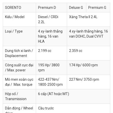
SORENTO
Premium D
Deluxe G
Premium G
Kiểu / Model
Diesel / CRDi
Xăng Theta II 2.4L
2.2L
Loại / Type
4 xy-lanh thẳng
4 xy-lanh thẳng hàng, 16
hàng, 16 van
van DOHC, Dual CVVT
HLA
Dung tích xi lanh /
2.199 cc
2.359 cc
Displacement
Công suất cực đại
195 Hp/ 3800
174 Hp/ 6000 rpm
/ Max. power
rpm
Mô men xoắn cực
422-437 Nm/
227 Nm/ 3750 rpm
đại / Max. torque
1800-2500 rpm
Hộp số /
6 cấp (AT hoặc MT)
Transmission
Dẫn động / Wheel
Cầu trước