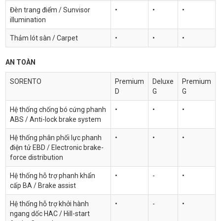
Đèn trang điểm / Sunvisor
•
•
•
illumination
Thảm lót sàn / Carpet
•
•
•
AN TOÀN
SORENTO
Premium
Deluxe
Premium
D
G
G
Hệ thống chống bó cứng phanh
•
•
•
ABS / Anti-lock brake system
Hệ thống phân phối lực phanh
•
•
•
điện tử EBD / Electronic brake-
force distribution
Hệ thống hỗ trợ phanh khẩn
•
-
•
cấp BA / Brake assist
Hệ thống hỗ trợ khởi hành
•
-
•
ngang dốc HAC / Hill-start