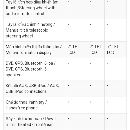
Tay lái tích hợp điều khiển âm
•
•
•
thanh /Steering wheel with
audio remote control
Tay lái điều chỉnh 4 hướng /
•
•
•
Manual tilt & telescopic
steering wheel
Màn hình hiển thị đa thông tin /
7" TFT
7" TFT
7" TFT
Multi-information display
LCD
LCD
LCD
DVD, GPS, Bluetooth, 6 loa /
•
•
•
DVD, GPS, Bluetooth, 6
speakers
Kết nối AUX, USB, iPod / AUX,
•
•
•
USB, iPod connections
Chế độ thoại rảnh tay /
•
•
•
Handsfree phone
Sấy kính trước - sau / Power
•
•
•
mirror heated - front/rear