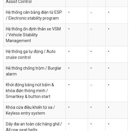
Assist Control
Hệ thống cân bằng điện tử ESP
•
-
•
/ Electronic stability program
Hệ thống ổn định thân xe VSM
•
-
•
/ Vehicle Stability
Management
Hệ thống ga tự động / Auto
•
•
•
cruise control
Hệ thống chống trộm / Burglar
•
•
•
alarm
Khởi động bằng nút bấm &
•
-
•
khóa điện thông minh /
Smartkey & button start
Khóa cửa điều khiển từ xa /
•
•
•
Keyless entry system
Dây đai an toàn các hàng ghế /
•
•
•
All row seat belts