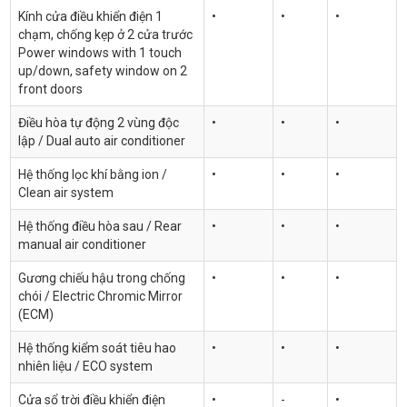
Kính cửa điều khiển điện 1
•
•
•
chạm, chống kẹp ở 2 cửa trước
Power windows with 1 touch
up/down, safety window on 2
front doors
Điều hòa tự động 2 vùng độc
•
•
•
lập / Dual auto air conditioner
Hệ thống lọc khí bằng ion /
•
•
•
Clean air system
Hệ thống điều hòa sau / Rear
•
•
•
manual air conditioner
Gương chiếu hậu trong chống
•
•
•
chói / Electric Chromic Mirror
(ECM)
Hệ thống kiểm soát tiêu hao
•
•
•
nhiên liệu / ECO system
Cửa sổ trời điều khiển điện
•
-
•