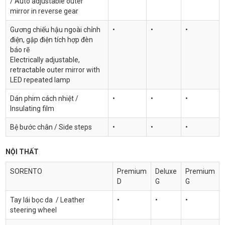
/ Auto adjustable outer
mirror in reverse gear
Gương chiếu hậu ngoài chỉnh
•
•
•
điện, gập điện tích hợp đèn
báo rẽ
Electrically adjustable,
retractable outer mirror with
LED repeated lamp
Dán phim cách nhiệt /
•
•
•
Insulating film
Bệ bước chân / Side steps
•
•
•
NỘI THẤT
SORENTO
Premium
Deluxe
Premium
D
G
G
Tay lái bọc da / Leather
•
•
•
steering wheel