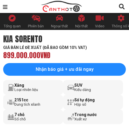
Tổng quan
Phiên bản
Ngoại thất
Nội thất
Video
Thông số k
KIA SORENTO
GIÁ BÁN LẺ ĐỀ XUẤT (ĐÃ BAO GỒM 10% VAT)
899.000.000VNĐ
Nhận báo giá + ưu đãi ngay
Xăng
SUV
Loại nhiên liệu
Kiểu dáng
2151cc
Số tự động
Dung tích xilanh
Hộp số
7 chỗ
Trong nước
Số chỗ
Xuất xứ