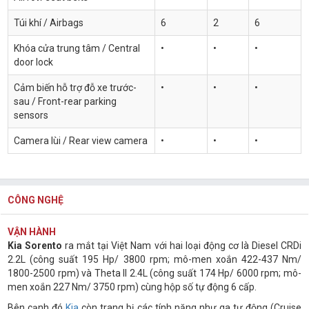
Túi khí / Airbags
6
2
6
Khóa cửa trung tâm / Central
•
•
•
door lock
Cảm biến hỗ trợ đỗ xe trước-
•
•
•
sau / Front-rear parking
sensors
Camera lùi / Rear view camera
•
•
•
CÔNG NGHỆ
VẬN HÀNH
Kia Sorento
ra mắt tại Việt Nam với hai loại động cơ là Diesel CRDi
2.2L (công suất 195 Hp/ 3800 rpm; mô-men xoắn 422-437 Nm/
1800-2500 rpm) và Theta II 2.4L (công suất 174 Hp/ 6000 rpm; mô-
men xoắn 227 Nm/ 3750 rpm) cùng hộp số tự động 6 cấp.
Bên cạnh đó
Kia
còn trang bị các tính năng như ga tự động (Cruise