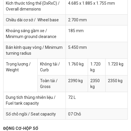
Kích thước tổng thể (DxRxC) /
4.685 x 1.885 x 1.755 mm
Overall dimensions
Chiều dài cơ sở / Wheel base
2.700 mm
Khoảng sáng gầm xe /
185 mm
Minimum ground clearance
Bán kính quay vòng / Minimum
5.450 mm
turning radius
Trọng lượng /
Không tải /
1.760 kg
1.720
1.720 kg
Weight
Curb
kg
Toàn tải /
2390 kg
2350
2350 kg
Gross
kg
Dung tích thùng nhiên liệu /
72 L
Fuel tank capacity
Số chỗ ngồi / Seat capacity
07 Chỗ
ĐỘNG CƠ-HỘP SỐ