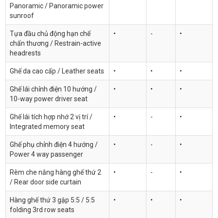
Panoramic / Panoramic power
sunroof
Tựa đầu chủ động hạn chế
•
-
•
chấn thương / Restrain-active
headrests
Ghế da cao cấp / Leather seats
•
•
•
Ghế lái chỉnh điện 10 hướng /
•
•
•
10-way power driver seat
Ghế lái tích hợp nhớ 2 vị trí /
•
-
•
Integrated memory seat
Ghế phụ chỉnh điện 4 hướng /
•
-
•
Power 4 way passenger
Rèm che nắng hàng ghế thứ 2
•
-
•
/ Rear door side curtain
Hàng ghế thứ 3 gập 5:5 / 5:5
•
•
•
folding 3rd row seats