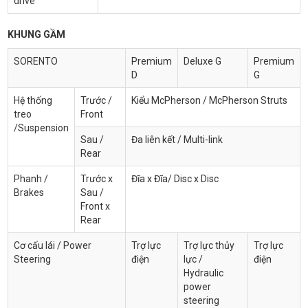
drive
KHUNG GẦM
SORENTO
Premium
Deluxe G
Premium
D
G
Hệ thống
Trước /
Kiểu McPherson / McPherson Struts
treo
Front
/Suspension
Sau /
Đa liên kết / Multi-link
Rear
Phanh /
Trước x
Đĩa x Đĩa/ Disc x Disc
Brakes
Sau /
Front x
Rear
Cơ cấu lái / Power
Trợ lực
Trợ lực thủy
Trợ lực
Steering
điện
lực /
điện
Hydraulic
power
steering