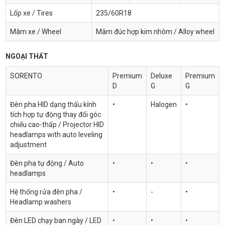
Lốp xe / Tires
235/60R18
Mâm xe / Wheel
Mâm đúc hợp kim nhôm / Alloy wheel
NGOẠI THẤT
SORENTO
Premium
Deluxe
Premium
D
G
G
Đèn pha HID dạng thấu kính
•
Halogen
•
tích hợp tự động thay đổi góc
chiếu cao-thấp / Projector HID
headlamps with auto leveling
adjustment
Đèn pha tự động / Auto
•
•
•
headlamps
Hệ thống rửa đèn pha /
•
-
•
Headlamp washers
Đèn LED chạy ban ngày / LED
•
•
•