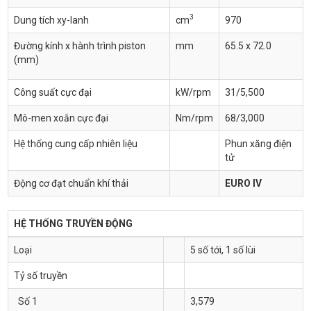
3
Dung tích xy-lanh
cm
970
Đường kính x hành trình piston
mm
65.5 x 72.0
(mm)
Công suất cực đại
kW/rpm
31/5,500
Mô-men xoắn cực đại
Nm/rpm
68/3,000
Hệ thống cung cấp nhiên liệu
Phun xăng điện
tử
Động cơ đạt chuẩn khí thải
EURO IV
HỆ THỐNG TRUYỀN ĐỘNG
Loại
5 số tới, 1 số lùi
Tỷ số truyền
Số 1
3,579