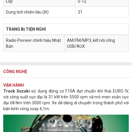
Lốp
5-12
Dung tích nhiên liệu (lít)
31
TRANG BỊ TIỆN NGHI
Radio Pioneer chính hiệu Nhật
AM/FM/MP3, kết nối cổng
Bản
USB/AUX
CÔNG NGHỆ
VẬN HÀNH
Truck Suzuki
sử dụng động cơ F10A đạt chuẩn khí thải EURO IV,
với công suất cực đại là 31 kW trên 5500 rpm và mô-men xoắn cực
đại 68 Nm trên 3000 rpm. Xe dễ dàng di chuyển trong thành phố với
bán kính vòng xoay 4,1m.