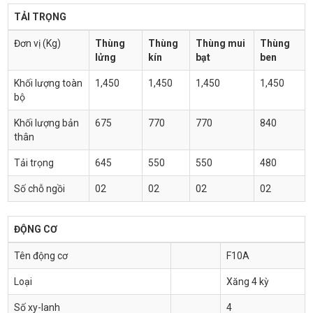
TẢI TRỌNG
Đơn vị (Kg)
Thùng
Thùng
Thùng mui
Thùng
lửng
kín
bạt
ben
Khối lượng toàn
1,450
1,450
1,450
1,450
bộ
Khối lượng bản
675
770
770
840
thân
Tải trọng
645
550
550
480
Số chỗ ngồi
02
02
02
02
ĐỘNG CƠ
Tên động cơ
F10A
Loại
Xăng 4 kỳ
Số xy-lanh
4