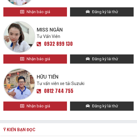
Nhận báo giá
Đăng ký lái thử
MISS NGÂN
Tư Vấn Viên
0932 899 130
Nhận báo giá
Đăng ký lái thử
HỮU TIẾN
Tư vấn viên xe tải Suzuki
0812 744 755
Nhận báo giá
Đăng ký lái thử
Ý KIẾN BẠN ĐỌC