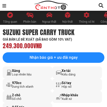
Tổng quan
Phiên bản
Ngoại thất
Nội thất
Thông số kt
Công
SUZUKI SUPER CARRY TRUCK
GIÁ BÁN LẺ ĐỀ XUẤT (ĐÃ BAO GỒM 10% VAT)
249.300.000VNĐ
Nhận báo giá + ưu đãi ngay
Xăng
Xe tải
Loại nhiên liệu
Kiểu dáng
970cc
Số tay
Dung tích xilanh
Hộp số
2 chỗ
Nhập khẩu
Số chỗ
Xuất xứ