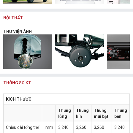
NỘI THẤT
THƯ VIỆN ẢNH
THÔNG SỐ KT
KÍCH THƯỚC
Thùng
Thùng
Thùng
Thùng
lửng
kín
mui bạt
ben
Chiều dài tổng thể
mm
3,240
3,260
3,260
3,240