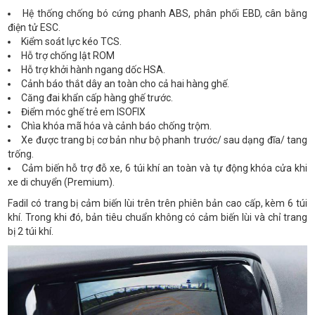
Hệ thống chống bó cứng phanh ABS, phân phối EBD, cân bằng
điện tử ESC.
Kiểm soát lực kéo TCS.
Hỗ trợ chống lật ROM
Hỗ trợ khởi hành ngang dốc HSA.
Cảnh báo thắt dây an toàn cho cả hai hàng ghế.
Căng đai khẩn cấp hàng ghế trước
.
Điểm móc ghế trẻ em ISOFIX
Chìa khóa mã hóa và cảnh báo chống trộm.
Xe được trang bị cơ bản như bộ phanh trước/ sau dạng đĩa/ tang
trống.
Cảm biến hỗ trợ đỗ xe, 6 túi khí an toàn và tự động khóa cửa khi
xe di chuyển (Premium).
Fadil có trang bị cảm biến lùi trên trên phiên bản cao cấp, kèm 6 túi
khí. Trong khi đó, bản tiêu chuẩn không có cảm biến lùi và chỉ trang
bị 2 túi khí.