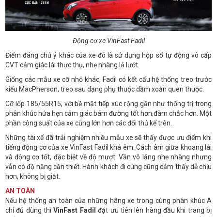
Động cơ xe VinFast Fadil
Điểm đáng chú ý khác của xe đó là sử dụng hộp số tự động vô cấp
CVT cảm giác lái thực thụ, nhẹ nhàng lả lướt.
Giống các mẫu xe cỡ nhỏ khác, Fadil có kết cấu hệ thống treo trước
kiểu MacPherson, treo sau dạng phụ thuộc dầm xoắn quen thuộc.
Cỡ lốp 185/55R15, với bề mặt tiếp xúc rộng gần như thống trị trong
phân khúc hứa hẹn cảm giác bám đường tốt hơn,đàm chắc hơn. Một
phần công suất của xe cũng lớn hơn các đối thủ kể trên.
Những tài xế đã trải nghiệm nhiều mẫu xe sẽ thấy được ưu điểm khi
tiếng động cơ của xe VinFast Fadil khá êm. Cách âm giữa khoang lái
và động cơ tốt, đặc biệt về độ mượt. Vần vô lăng nhẹ nhàng nhưng
vẫn có độ nặng cần thiết. Hành khách đi cùng cũng cảm thấy dễ chịu
hơn, không bị giật.
AN TOÀN
Nếu hệ thống an toàn của những hãng xe trong cùng phân khúc A
chỉ đủ dùng thì
VinFast Fadil
đặt ưu tiên lên hàng đầu khi trang bị