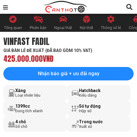
Tổng quan
Phiên bản
Ngoại thất
Nội thất
Thông số kt
Công
VINFAST FADIL
GIÁ BÁN LẺ ĐỀ XUẤT (ĐÃ BAO GỒM 10% VAT)
425.000.000VNĐ
Nhận báo giá + ưu đãi ngay
Xăng
Hatchback
Loại nhiên liệu
Kiểu dáng
1399cc
Số tự động
Dung tích xilanh
Hộp số
4 chỗ
Trong nước
Số chỗ
Xuất xứ