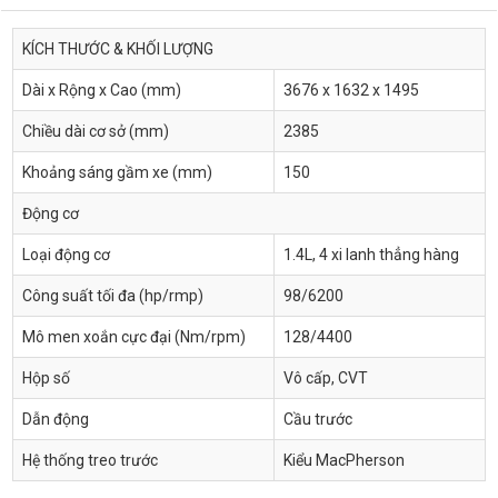
KÍCH THƯỚC & KHỐI LƯỢNG
Dài x Rộng x Cao (mm)
3676 x 1632 x 1495
Chiều dài cơ sở (mm)
2385
Khoảng sáng gầm xe (mm)
150
Động cơ
Loại động cơ
1.4L, 4 xi lanh thẳng hàng
Công suất tối đa (hp/rmp)
98/6200
Mô men xoắn cực đại (Nm/rpm)
128/4400
Hộp số
Vô cấp, CVT
Dẫn động
Cầu trước
Hệ thống treo trước
Kiểu MacPherson