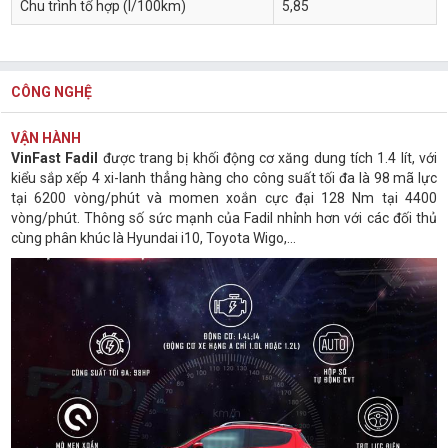
Chu trình tổ hợp (l/100km)
5,85
CÔNG NGHỆ
VẬN HÀNH
VinFast Fadil
được trang bị khối động cơ xăng dung tích 1.4 lít, với
kiểu sắp xếp 4 xi-lanh thẳng hàng cho công suất tối đa là 98 mã lực
tại 6200 vòng/phút và momen xoắn cực đại 128 Nm tại 4400
vòng/phút. Thông số sức mạnh của Fadil nhỉnh hơn với các đối thủ
cùng phân khúc là Hyundai i10, Toyota Wigo,...