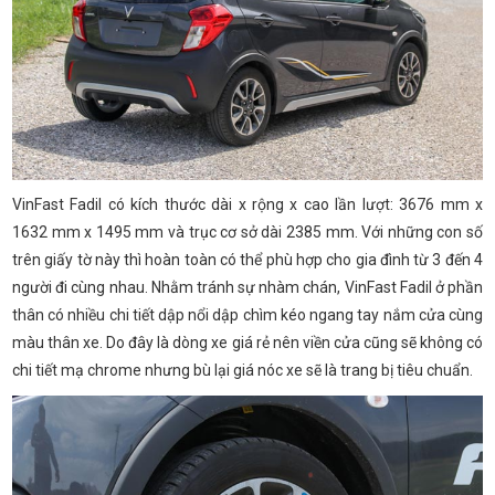
VinFast Fadil có kích thước dài x rộng x cao lần lượt: 3676 mm x
1632 mm x 1495 mm và trục cơ sở dài 2385 mm. Với những con số
trên giấy tờ này thì hoàn toàn có thể phù hợp cho gia đình từ 3 đến 4
người đi cùng nhau. Nhằm tránh sự nhàm chán, VinFast Fadil ở phần
thân có nhiều chi tiết dập nổi dập chìm kéo ngang tay nắm cửa cùng
màu thân xe. Do đây là dòng xe giá rẻ nên viền cửa cũng sẽ không có
chi tiết mạ chrome nhưng bù lại giá nóc xe sẽ là trang bị tiêu chuẩn.