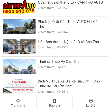
Cửa hàng nội thất ô tô - CẦN THƠ AUTO
2 năm trước
2240
Phụ kiện Ô tô Cần Thơ - AUTO365 Cần
Thơ
2 năm trước
2347
Liên Anh Auto - Nội thất Ô tô Cần Thơ
2 năm trước
1573
Thuê xe Thảo Vy Cần Thơ
2 năm trước
1710
Dịch Vụ Thuê Xe Giá Rẻ Gia Linh – Cho
Thuê Xe Tại Cần Thơ
2 năm trước
1512
Thuê xe ô tô tại Cần Thơ - Minh Thư
Trang chủ
Báo giá
Lái thử
Travel