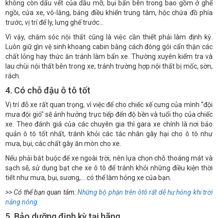
không còn dấu vết của dầu mỡ, bụi bẩn bên trong bao gồm ở ghế
ngồi, cửa xe, vô-lăng, bảng điều khiển trung tâm, hộc chứa đồ phía
trước, vị trí để ly, lưng ghế trước...
Vì vậy, chăm sóc nội thất cũng là việc cần thiết phải làm định kỳ.
Luôn giữ gìn vệ sinh khoang cabin bằng cách đóng gói cẩn thận các
chất lỏng hay thức ăn tránh làm bẩn xe. Thường xuyên kiểm tra và
lau chùi nội thất bên trong xe, tránh trường hợp nội thất bị mốc, sờn,
rách.
4. Có chỗ đậu ô tô tốt
Vị trí đỗ xe rất quan trọng, vì việc để cho chiếc xế cưng của mình “đội
mưa đội gió" sẽ ảnh hưởng trực tiếp đến độ bền và tuổi thọ của chiếc
xe. Theo đánh giá của các chuyên gia thì gara xe chính là nơi bảo
quản ô tô tốt nhất, tránh khỏi các tác nhân gây hại cho ô tô như
mưa, bụi, các chất gây ăn mòn cho xe.
Nếu phải bắt buộc để xe ngoài trời, nên lựa chọn chỗ thoáng mát và
sạch sẽ, sử dụng bạt che xe ô tô để tránh khỏi những điều kiện thời
tiết như mưa, bụi, sương,… có thể làm hỏng xe của bạn.
>> Có thể bạn quan tâm:
Những bộ phận trên ôtô rất dễ hư hỏng khi trời
nắng nóng
5. Bảo dưỡng định kỳ tại hãng